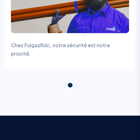
Chez FulgazRdc, votre sécurité est notre
priorité.